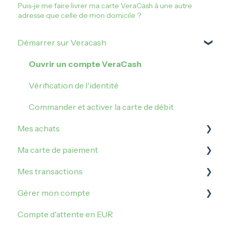
Puis-je me faire livrer ma carte VeraCash à une autre
adresse que celle de mon domicile ?
Démarrer sur Veracash
Ouvrir un compte VeraCash
Vérification de l'identité
Commander et activer la carte de débit
Mes achats
Ma carte de paiement
Comment acheter sur Veracash ?
Mes transactions
Acheter de l'or
Gérer mes plafonds
Gérer mon compte
Acheter de l'argent métal
Gérer ma carte
Irrégularités et incidents
Compte d'attente en EUR
Faire opposition sur ma carte
Mes opérations
Me connecter