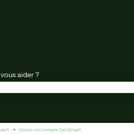
ous aider ?
hamp de recherche est vide.
cash
Ouvrir un compte VeraCash