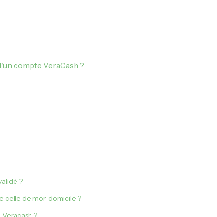
 d'un compte VeraCash ?
alidé ?
ue celle de mon domicile ?
e Veracash ?