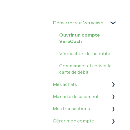
Démarrer sur Veracash
Ouvrir un compte
VeraCash
Vérification de l'identité
Commander et activer la
carte de débit
Mes achats
Ma carte de paiement
Comment acheter sur
Veracash ?
Mes transactions
Gérer mes plafonds
Acheter de l'or
Gérer mon compte
Gérer ma carte
Irrégularités et incidents
Acheter de l'argent métal