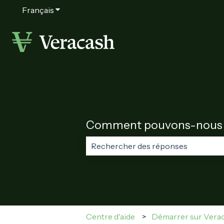
Français
Afficher le sous-menu pour les traductions
Comment pouvons-nous v
Il n'y a aucune suggestion car le c
Centre d'aide
Démarrer sur Vera