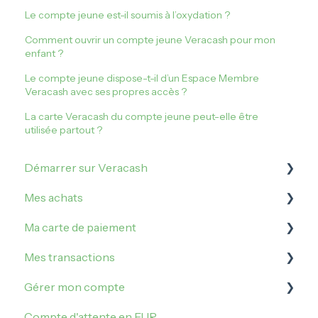
Le compte jeune est-il soumis à l’oxydation ?
Comment ouvrir un compte jeune Veracash pour mon
enfant ?
Le compte jeune dispose-t-il d’un Espace Membre
Veracash avec ses propres accès ?
La carte Veracash du compte jeune peut-elle être
utilisée partout ?
Démarrer sur Veracash
Mes achats
Ouvrir un compte VeraCash
Ma carte de paiement
Vérification de l'identité
Comment acheter sur Veracash ?
Mes transactions
Commander et activer la carte de débit
Acheter de l'or
Gérer mes plafonds
Gérer mon compte
Acheter de l'argent métal
Gérer ma carte
Irrégularités et incidents
Compte d'attente en EUR
Faire opposition sur ma carte
Mes opérations
Me connecter