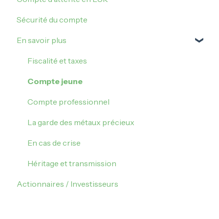
Sécurité du compte
Paiement sans contact
Transférer des Veracash
Mes paramètres
En savoir plus
Transmutation
Parrainage
Mes plus ou moins values
Mettre à jour mon compte
Fiscalité et taxes
Fermeture de mon compte
Compte jeune
Compte professionnel
La garde des métaux précieux
En cas de crise
Héritage et transmission
Actionnaires / Investisseurs