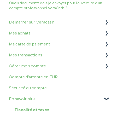
Quels documents dois-je envoyer pour l'ouverture d'un
compte professionnel VeraCash ?
Démarrer sur Veracash
Mes achats
Ouvrir un compte VeraCash
Ma carte de paiement
Vérification de l'identité
Comment acheter sur Veracash ?
Mes transactions
Commander et activer la carte de débit
Acheter de l'or
Gérer mes plafonds
Gérer mon compte
Acheter de l'argent métal
Gérer ma carte
Irrégularités et incidents
Compte d'attente en EUR
Faire opposition sur ma carte
Mes opérations
Me connecter
Sécurité du compte
Paiement sans contact
Transférer des Veracash
Mes paramètres
En savoir plus
Transmutation
Parrainage
Mes plus ou moins values
Mettre à jour mon compte
Fiscalité et taxes