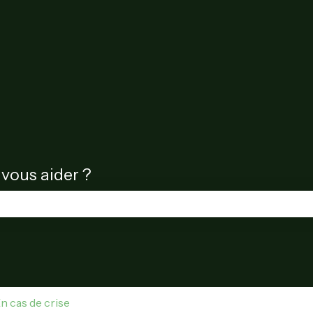
ous aider ?
hamp de recherche est vide.
n cas de crise