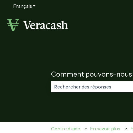
Français
Afficher le sous-menu pour les traductions
Comment pouvons-nous v
Il n'y a aucune suggestion car le c
Centre d'aide
En savoir plus
E