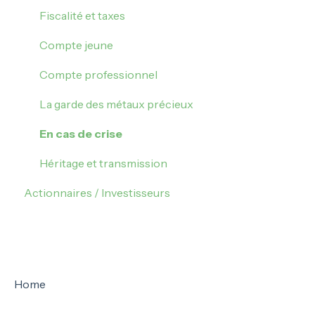
Mes plus ou moins values
Mettre à jour mon compte
Fiscalité et taxes
Fermeture de mon compte
Compte jeune
Compte professionnel
La garde des métaux précieux
En cas de crise
Héritage et transmission
Actionnaires / Investisseurs
Home