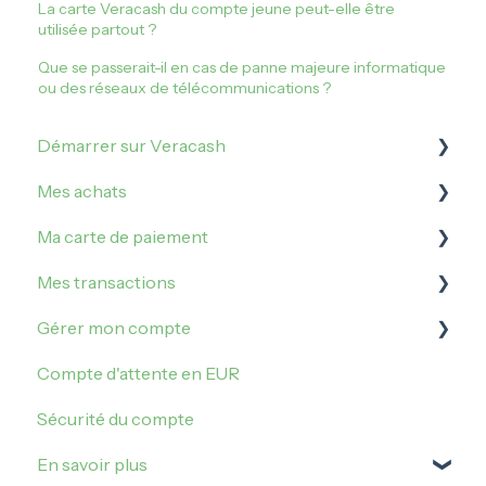
La carte Veracash du compte jeune peut-elle être
utilisée partout ?
Que se passerait-il en cas de panne majeure informatique
ou des réseaux de télécommunications ?
Démarrer sur Veracash
Mes achats
Ouvrir un compte VeraCash
Ma carte de paiement
Vérification de l'identité
Comment acheter sur Veracash ?
Mes transactions
Commander et activer la carte de débit
Acheter de l'or
Gérer mes plafonds
Gérer mon compte
Acheter de l'argent métal
Gérer ma carte
Irrégularités et incidents
Compte d'attente en EUR
Faire opposition sur ma carte
Mes opérations
Me connecter
Sécurité du compte
Paiement sans contact
Transférer des Veracash
Mes paramètres
En savoir plus
Transmutation
Parrainage